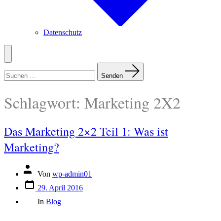
Datenschutz
Menü
Suchen
nach:
Senden
Schlagwort:
Marketing 2X2
Das Marketing 2×2 Teil 1: Was ist
Marketing?
Beitragsautor
Von
wp-admin01
Veröffentlichungsdatum
29. April 2016
Kategorien
In
Blog