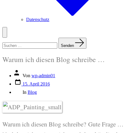
Datenschutz
Menü
Suchen
nach:
Senden
Warum ich diesen Blog schreibe …
Beitragsautor
Von
wp-admin01
Veröffentlichungsdatum
15. April 2016
Kategorien
In
Blog
Warum ich diesen Blog schreibe? Gute Frage …