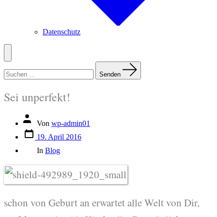
Datenschutz
Menü
Suchen
nach:
Senden
Sei unperfekt!
Beitragsautor
Von
wp-admin01
Veröffentlichungsdatum
19. April 2016
Kategorien
In
Blog
schon von Geburt an erwartet alle Welt von Dir,