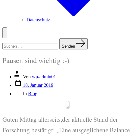
Datenschutz
Menü
Suchen
nach:
Senden
Pausen sind wichtig :-)
Beitragsautor
Von
wp-admin01
Veröffentlichungsdatum
18. Januar 2019
Kategorien
In
Blog
Guten Mittag allerseits,der aktuelle Stand der
Forschung bestätigt: „Eine ausgeglichene Balance